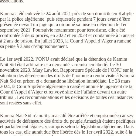
associations.
Kamira a été enlevée le 24 août 2021 près de son domicile en Kabylie
par la police algérienne, puis séquestrée pendant 7 jours avant d’être
présentée devant un juge qui a ordonné sa mise en détention le 1er
septembre 2021. Poursuivie notamment pour terrorisme, elle a été
confrontée à deux procès, en 2022 et en 2023 et condamnée à 5 ans et
à 2 ans de prison. En juillet 2023, la Cour d’Appel d’Alger a ramené
sa peine à 3 ans d’emprisonnement.
Le 1er avril 2022, l’ONU avait déclaré que la détention de Kamira
Nait Sid était arbitraire et a demandé sa remise en liberté. Le 30
novembre 2023, Mary Lawlor, Rapporteure Spéciale de l’ONU sur la
situation des défenseurs des droits de l’homme a rendu visite à Kamira
Nait Sid en prison et a demandé sa libération immédiate. Le 28 mars
2024, la Cour Suprême algérienne a cassé et annulé le jugement de la
Cour d’Appel d’Alger et renvoyé sine die l’affaire devant un autre
tribunal. Les recommandations et les décisions de toutes ces instances
sont restées sans effet.
Kamira Nait Sid n’aurait jamais dû être arrêtée et emprisonnée car ses
activités de défenseure des droits du peuple Amazigh étaient pacifiques
et parfaitement légales, y compris selon la législation algérienne. Dans
tous les cas, elle aurait due être libérée dès le 1er avril 2022, suite à la