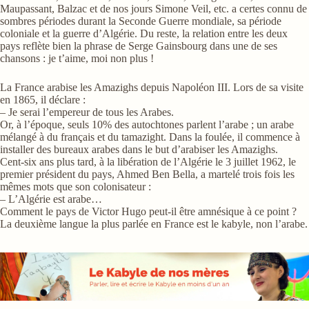
Maupassant, Balzac et de nos jours Simone Veil, etc. a certes connu de
sombres périodes durant la Seconde Guerre mondiale, sa période
coloniale et la guerre d’Algérie. Du reste, la relation entre les deux
pays reflète bien la phrase de Serge Gainsbourg dans une de ses
chansons : je t’aime, moi non plus !
La France arabise les Amazighs depuis Napoléon III. Lors de sa visite
en 1865, il déclare :
– Je serai l’empereur de tous les Arabes.
Or, à l’époque, seuls 10% des autochtones parlent l’arabe ; un arabe
mélangé à du français et du tamazight. Dans la foulée, il commence à
installer des bureaux arabes dans le but d’arabiser les Amazighs.
Cent-six ans plus tard, à la libération de l’Algérie le 3 juillet 1962, le
premier président du pays, Ahmed Ben Bella, a martelé trois fois les
mêmes mots que son colonisateur :
– L’Algérie est arabe…
Comment le pays de Victor Hugo peut-il être amnésique à ce point ?
La deuxième langue la plus parlée en France est le kabyle, non l’arabe.