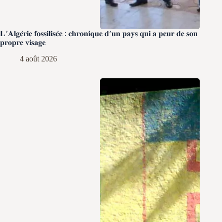
𝐋’𝐀𝐥𝐠𝐞́𝐫𝐢𝐞 𝐟𝐨𝐬𝐬𝐢𝐥𝐢𝐬𝐞́𝐞 : 𝐜𝐡𝐫𝐨𝐧𝐢𝐪𝐮𝐞 𝐝’𝐮𝐧 𝐩𝐚𝐲𝐬 𝐪𝐮𝐢 𝐚 𝐩𝐞𝐮𝐫 𝐝𝐞 𝐬𝐨𝐧
𝐩𝐫𝐨𝐩𝐫𝐞 𝐯𝐢𝐬𝐚𝐠𝐞
4 août 2026