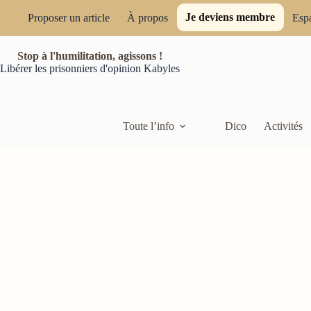
Passer
Je deviens membre
au
Proposer un article
À propos
Esp
contenu
Stop à l'humilitation, agissons !
Libérer les prisonniers d'opinion Kabyles
Toute l’info
Dico
Activités