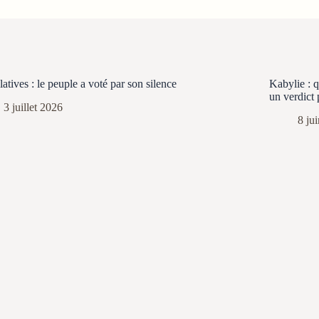
latives : le peuple a voté par son silence
Kabylie : 
un verdict 
3 juillet 2026
8 ju