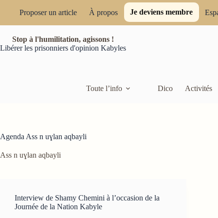
Passer
Je deviens membre
au
Proposer un article
À propos
Esp
contenu
Stop à l'humilitation, agissons !
Libérer les prisonniers d'opinion Kabyles
Toute l’info
Dico
Activités
Agenda
Ass n uɣlan aqbayli
Ass n uɣlan aqbayli
Interview de Shamy Chemini à l’occasion de la
Journée de la Nation Kabyle