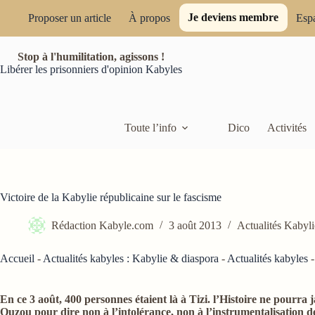
Passer
Je deviens membre
au
Proposer un article
À propos
Esp
contenu
Stop à l'humilitation, agissons !
Libérer les prisonniers d'opinion Kabyles
Toute l’info
Dico
Activités
Victoire de la Kabylie républicaine sur le fascisme
Rédaction Kabyle.com
3 août 2013
Actualités Kabyli
Accueil
-
Actualités kabyles : Kabylie & diaspora
-
Actualités kabyles
En ce 3 août, 400 personnes étaient là à Tizi. l’Histoire ne pourra j
Ouzou pour dire non à l’intolérance, non à l’instrumentalisation des