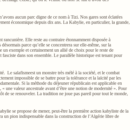
s n’avons aucun parc digne de ce nom à Tizi. Nos gares sont éclatées
ssement économique depuis dix ans. La Kabylie, en particulier, la grande,
ant rancunière. Elle reste au contraire étonnamment disposée à
 désormais parce qu’elle se concentrera sur elle-même, sur la
uite un exemple et certainement un allié de choix pour le reste de
asciste dans son ensemble. Le parallèle historique est tenant pour
té. Le salafismeest un monstre très mélé à la société, et le combat
ictement impossible de se battre pour la tolérance et la laïcité par les
ondamentale. Si la méthode du déjeuner républicain est applicable en
, « une valeur ancestrale avant d’être une notion de modernité ». Pour
utôt de se renouveler. La tradition ne joue pas pareil pour tout le monde,
abylie se propose de mener, peut-être la première action kabyliste de la
a un pion indispensable dans la construction de l’Algérie libre de