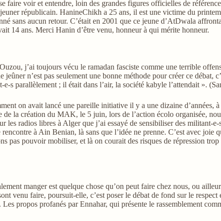
par se faire voir et entendre, loin des grandes figures officielles de ré
 déjeuner républicain. HanineChikh a 25 ans, il est une victime du prin
 donné sans aucun retour. C’était en 2001 que ce jeune d’AtDwala affronta
l avait 14 ans. Merci Hanin d’être venu, honneur à qui mérite honneur.
Ouzou, j’ai toujours vécu le ramadan fasciste comme une terrible offense
ique de jeûner n’est pas seulement une bonne méthode pour créer ce débat, 
s parallèlement ; il était dans l’air, la société kabyle l’attendait ». (Sam
ent on avait lancé une pareille initiative il y a une dizaine d’années,
ire de la création du MAK, le 5 juin, lors de l’action écolo organisée, n
 les radios libres à Alger que j’ai essayé de sensibiliser des militant-e-
 rencontre à Ain Benian, là sans que l’idée ne prenne. C’est avec joie
ns pas pouvoir mobiliser, et là on courait des risques de répression trop
finalement manger est quelque chose qu’on peut faire chez nous, ou ailleu
venu faire, poursuit-elle, c’est poser le débat de fond sur le respect et 
». Les propos profanés par Ennahar, qui présente le rassemblement com