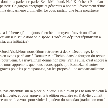
férence dont on a parlé et reparlé–ZedekMouloud, NafaKirèche et Ramdan
temps noir. Ce garçon énergique et généreux a honoré l’évènement d’une
it la gendarmerie criminelle. Le coup partait, une balle meurtrière
 à la liberté ; j’ai toujours cherché un moyen d’ouvrir un débat
c’est aussi la seule dont on dispose. L’idée du déjeuner républicain a
ia, une initiatrice)
 à Oued Aissi.Nous nous étions retrouvés à deux. Découragé, je ne
ous en avons parlé aux à Bouaziz Ait Chebib, dans le fourgon du retour.
s pour venir. Ca n’avait rien donné non plus. Par la suite, c’est encore à
 que nous apprenons que nous avons appris que Bouazizet d’autres
 graves pour les participant-e-s, vu les propos d’une avocate-militante
rs, pas ensemble sur la place publique. On n’avait pas besoin de venir à
la liberté, et pour appuyer la tradition séculaire en Kabylie qui fait
me un rendez-vous pour violer la pudeur du ramadan (traduction mot à