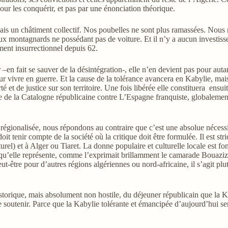
ur les conquérir, et pas par une énonciation théorique.
rmais un châtiment collectif. Nos poubelles ne sont plus ramassées. Nou
e aux montagnards ne possédant pas de voiture. Et il n’y a aucun investi
ent insurrectionnel depuis 62.
–en fait se sauver de la désintégration-, elle n’en devient pas pour aut
 vivre en guerre. Et la cause de la tolérance avancera en Kabylie, mais
rté et de justice sur son territoire. Une fois libérée elle constituera ens
 la Catalogne républicaine contre L’Espagne franquiste, globalement f
 régionalisée, nous répondons au contraire que c’est une absolue nécessi
doit tenir compte de la société où la critique doit être formulée. Il est str
urel) et à Alger ou Tiaret. La donne populaire et culturelle locale est f
ce qu’elle représente, comme l’exprimait brillamment le camarade Bouaziz
peut-être pour d’autres régions algériennes ou nord-africaine, il s’agit pl
istorique, mais absolument non hostile, du déjeuner républicain que la K
 soutenir. Parce que la Kabylie tolérante et émancipée d’aujourd’hui ser