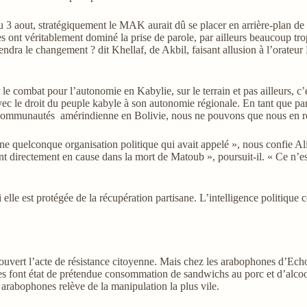
du 3 aout, stratégiquement le MAK aurait dû se placer en arrière-plan de
s ont véritablement dominé la prise de parole, par ailleurs beaucoup t
endra le changement ? dit Khellaf, de Akbil, faisant allusion à l’orat
e combat pour l’autonomie en Kabylie, sur le terrain et pas ailleurs, c’es
 avec le droit du peuple kabyle à son autonomie régionale. En tant que 
s communautés amérindienne en Bolivie, nous ne pouvons que nous en réjo
 une quelconque organisation politique qui avait appelé », nous confie 
s sont directement en cause dans la mort de Matoub », poursuit-il. « Ce 
 elle est protégée de la récupération partisane. L’intelligence politique
t couvert l’acte de résistance citoyenne. Mais chez les arabophones d’Ec
icles font état de prétendue consommation de sandwichs au porc et d’alco
rabophones relève de la manipulation la plus vile.