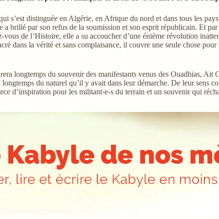
i s’est distinguée en Algérie, en Afrique du nord et dans tous les pays v
 a brillé par son refus de la soumission et son esprit républicain. Et par
z-vous de l’Histoire, elle a su accoucher d’une énième révolution inatte
ncré dans la vérité et sans complaisance, il couvre une seule chose pour s
ourera longtemps du souvenir des manifestants venus des Ouadhias, Ait O
ira longtemps du naturel qu’il y avait dans leur démarche. De leur sens c
ce d’inspiration pour les militant-e-s du terrain et un souvenir qui récha