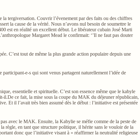
e la tergiversation. Couvrir l’évenement par des faits ou des chiffres
essert la cause de la vérité. Nous n’avons nul besoin de soumettre le
00 est en réalité un excellent début. Le libérateur cubain José Marti
. L’anthropologue Margaret Mead le confirmait: ‘’Il ne faut pas douter
rpée. C’est tout de même la plus grande action populaire depuis une
e participant-e-s qui sont venus partagent naturellement l’idée de
hique, essentielle et spirituelle. C’est son essence même que le kabyle
oit-il.De ce fait, la mise sous la coupe du MAK du déjeuner républicain,
 Et il l’avait très bien assumé dès le début : l’initiative est présentée
nt pas avec le MAK. Ensuite, la Kabylie se méfie comme de la peste de
ègle, en tant que structure politique, il hérite sans le vouloir de la
rtant donc que l’initiative visant à « réaffirmer la neutralité religieuse