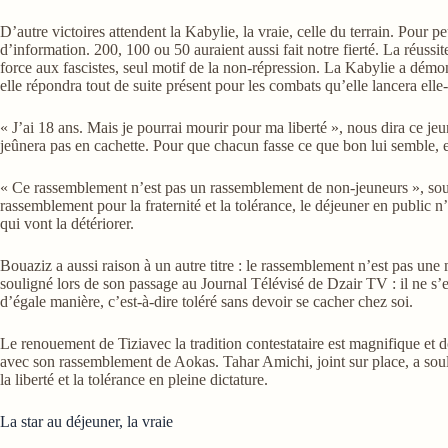
D’autre victoires attendent la Kabylie, la vraie, celle du terrain. Pou
d’information. 200, 100 ou 50 auraient aussi fait notre fierté. La réus
force aux fascistes, seul motif de la non-répression. La Kabylie a démontr
elle répondra tout de suite présent pour les combats qu’elle lancera ell
« J’ai 18 ans. Mais je pourrai mourir pour ma liberté », nous dira ce je
jeûnera pas en cachette. Pour que chacun fasse ce que bon lui semble, et 
« Ce rassemblement n’est pas un rassemblement de non-jeuneurs », soul
rassemblement pour la fraternité et la tolérance, le déjeuner en public n
qui vont la détériorer.
Bouaziz a aussi raison à un autre titre : le rassemblement n’est pas un
souligné lors de son passage au Journal Télévisé de Dzair TV : il ne s’est
d’égale manière, c’est-à-dire toléré sans devoir se cacher chez soi.
Le renouement de Tiziavec la tradition contestataire est magnifique e
avec son rassemblement de Aokas. Tahar Amichi, joint sur place, a soulig
la liberté et la tolérance en pleine dictature.
La star au déjeuner, la vraie