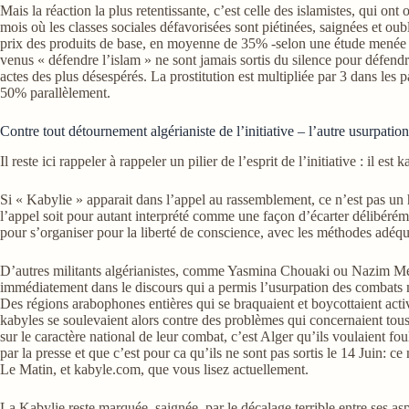
Mais la réaction la plus retentissante, c’est celle des islamistes, qui on
mois où les classes sociales défavorisées sont piétinées, saignées et oubl
prix des produits de base, en moyenne de 35% -selon une étude menée en
venus « défendre l’islam » ne sont jamais sortis du silence pour défendr
actes des plus désespérés. La prostitution est multipliée par 3 dans le
50% parallèlement.
Contre tout détournement algérianiste de l’initiative – l’autre usurpation
Il reste ici rappeler à rappeler un pilier de l’esprit de l’initiative : il est 
Si « Kabylie » apparait dans l’appel au rassemblement, ce n’est pas un ha
l’appel soit pour autant interprété comme une façon d’écarter délibéréme
pour s’organiser pour la liberté de conscience, avec les méthodes adéqu
D’autres militants algérianistes, comme Yasmina Chouaki ou Nazim Mekbe
immédiatement dans le discours qui a permis l’usurpation des combats m
Des régions arabophones entières qui se braquaient et boycottaient activ
kabyles se soulevaient alors contre des problèmes qui concernaient tous
sur le caractère national de leur combat, c’est Alger qu’ils voulaient fou
par la presse et que c’est pour ca qu’ils ne sont pas sortis le 14 Juin
Le Matin, et kabyle.com, que vous lisez actuellement.
La Kabylie reste marquée, saignée, par le décalage terrible entre ses asp