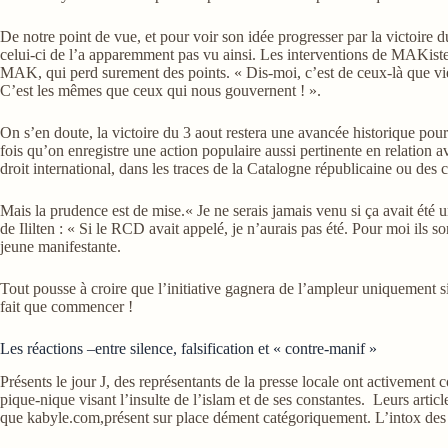
De notre point de vue, et pour voir son idée progresser par la victoire 
celui-ci de l’a apparemment pas vu ainsi. Les interventions de MAKiste
MAK, qui perd surement des points. « Dis-moi, c’est de ceux-là que vi
C’est les mêmes que ceux qui nous gouvernent ! ».
On s’en doute, la victoire du 3 aout restera une avancée historique pour l
fois qu’on enregistre une action populaire aussi pertinente en relation
droit international, dans les traces de la Catalogne républicaine ou de
Mais la prudence est de mise.« Je ne serais jamais venu si ça avait été
de Ililten : « Si le RCD avait appelé, je n’aurais pas été. Pour moi il
jeune manifestante.
Tout pousse à croire que l’initiative gagnera de l’ampleur uniquement si
fait que commencer !
Les réactions –entre silence, falsification et « contre-manif »
Présents le jour J, des représentants de la presse locale ont activemen
pique-nique visant l’insulte de l’islam et de ses constantes. Leurs art
que kabyle.com,présent sur place dément catégoriquement. L’intox des a