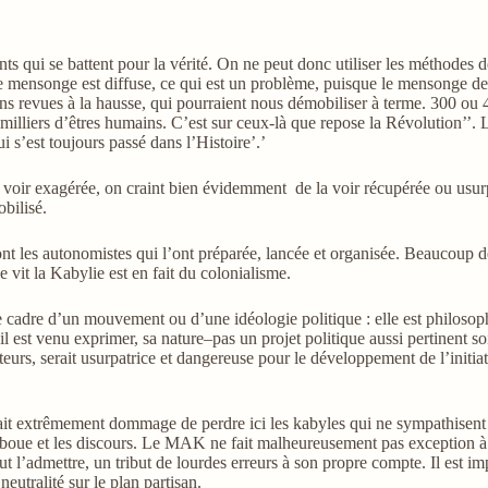
ts qui se battent pour la vérité. On ne peut donc utiliser les méthodes d
 et le mensonge est diffuse, ce qui est un problème, puisque le mensonge d
ns revues à la hausse, qui pourraient nous démobiliser à terme. 300 ou 4
de milliers d’êtres humains. C’est sur ceux-là que repose la Révolution’’
i s’est toujours passé dans l’Histoire’.’
 la voir exagérée, on craint bien évidemment de la voir récupérée ou usu
bilisé.
sont les autonomistes qui l’ont préparée, lancée et organisée. Beaucoup d
vit la Kabylie est en fait du colonialisme.
 le cadre d’un mouvement ou d’une idéologie politique : elle est philosop
’il est venu exprimer, sa
nature
–pas un projet politique aussi pertinent s
, serait usurpatrice et dangereuse pour le développement de l’initiative.
 serait extrêmement dommage de perdre ici les kabyles qui ne sympathise
boue et les discours. Le MAK ne fait malheureusement pas exception à la r
t l’admettre, un tribut de lourdes erreurs à son propre compte. Il est impo
 neutralité sur le plan
partisan
.