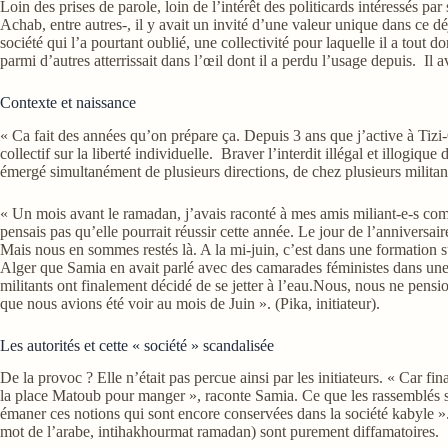
Loin des prises de parole, loin de l’intérêt des politicards intéressés 
Achab, entre autres-, il y avait un invité d’une valeur unique dans ce
société qui l’a pourtant oublié, une collectivité pour laquelle il a tout
parmi d’autres atterrissait dans l’œil dont il a perdu l’usage depuis. I
Contexte et naissance
« Ca fait des années qu’on prépare ça. Depuis 3 ans que j’active à Tizi-
collectif sur la liberté individuelle. Braver l’interdit illégal et illog
émergé simultanément de plusieurs directions, de chez plusieurs militant-e-
« Un mois avant le ramadan, j’avais raconté à mes amis miliant-e-s comm
pensais pas qu’elle pourrait réussir cette année. Le jour de l’anniversa
Mais nous en sommes restés là. A la mi-juin, c’est dans une formation sur
Alger que Samia en avait parlé avec des camarades féministes dans une
militants ont finalement décidé de se jetter à l’eau.Nous, nous ne pensio
que nous avions été voir au mois de Juin ». (Pika, initiateur).
Les autorités et cette « société » scandalisée
De la provoc ? Elle n’était pas percue ainsi par les initiateurs. « Car 
la place Matoub pour manger », raconte Samia. Ce que les rassemblés sont 
émaner ces notions qui sont encore conservées dans la société kabyle 
mot de l’arabe, intihakhourmat ramadan) sont purement diffamatoires.