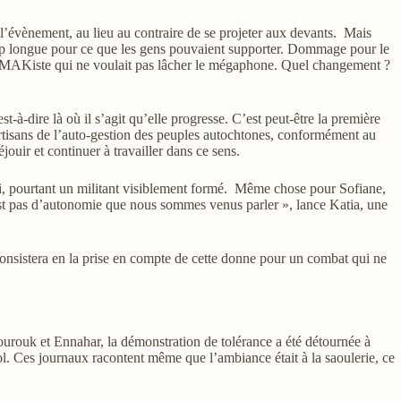
 l’évènement, au lieu au contraire de se projeter aux devants. Mais
rop longue pour ce que les gens pouvaient supporter. Dommage pour le
eur MAKiste qui ne voulait pas lâcher le mégaphone. Quel changement ?
t-à-dire là où il s’agit qu’elle progresse. C’est peut-être la première
partisans de l’auto-gestion des peuples autochtones, conformément au
uir et continuer à travailler dans ce sens.
Ali, pourtant un militant visiblement formé. Même chose pour Sofiane,
n’est pas d’autonomie que nous sommes venus parler », lance Katia, une
 consistera en la prise en compte de cette donne pour un combat qui ne
hourouk et Ennahar, la démonstration de tolérance a été détournée à
ol. Ces journaux racontent même que l’ambiance était à la saoulerie, ce