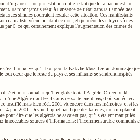
 bon d’organiser une protestation contre le fait que le ramadan est un
tent. Ils n’ont jamais réagi à l’absence de l’état dans la flambée des
atiques simples pourraient réguler cette situation. Ces manifestants
sion capitaliste vécue pendant ce mois,et qui mène les citoyens à des
gue par 6, ce qui certainement explique l’augmentation des crimes de
e c’est l’initiative qu’il faut pour la Kabylie.Mais il serait dommage que
 tout cœur que le reste du pays et ses militants se sentiront inspirés
isé et un « souhait » qu’il englobe toute l’Algérie. On rentre là
n d’une Algérie dont les 4 coins ne soutenaient pas, d’où son échec.
re insufflé mais bien réel. 2001 vit encore dans nos mémoires, et si les
 du 14 juin 2001. Devant l’appel pacifique des kabyles, qui comptaient
ore pour dire que les algérois ne savaient pas, qu’ils étaient manipulés
ns deux impeccables sources d’informations: l’incommensurable communiste
 décalage existe, qu’on le veuille ou non :le fait d’avoir des