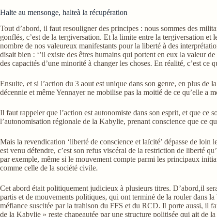
Halte au mensonge, halteà la récupération
Tout d’abord, il faut resouligner des principes : nous sommes des militan
gonflés, c’est de la tergiversation. Et la limite entre la tergiversation
nombre de nos valeureux manifestants pour la liberté à des interprétatio
disait bien : ‘’il existe des êtres humains qui portent en eux la valeur 
des capacités d’une minorité à changer les choses. En réalité, c’est ce qu
Ensuite, et si l’action du 3 aout est unique dans son genre, en plus de
décennie et même Yennayer ne mobilise pas la moitié de ce qu’elle a mo
Il faut rappeler que l’action est autonomiste dans son esprit, et que ce 
l’autonomisation régionale de la Kabylie, prenant conscience que ce que 
Mais la revendication ‘liberté de conscience et laïcité’ dépasse de loin
est venu défendre, c’est son refus viscéral de la restriction de liberté qu
par exemple, même si le mouvement compte parmi les principaux initiateurs
comme celle de la société civile.
Cet abord était politiquement judicieux à plusieurs titres. D’abord,il
partis et de mouvements politiques, qui ont terminé de la rouler dans la 
méfiance suscitée par la trahison du FFS et du RCD. Il porte aussi, il fau
de la Kabylie » reste chapeautée par une structure politisée qui ait de la