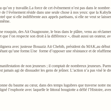
r peu qu’on y travaille.La force de cet évènement n’est pas dans le nomb
site de l’évènement réside dans une seule chose à nos yeux: que la Kabyl
é que si elle indifférente aux appels partisans, si elle ne veut se laisser
e-même.
une rouquin, des Ait Ouagnoune, le bras dans le plâtre, venu au réclamer
que l’on respecte son droit à la différence », disait aussi un orateur, a
ignera avec justesse Bouaziz Ait Chebib, président du MAK,au début sa
’étant qu’
une forme.
Une forme d’opposer une résistance et de réaffirmer
e manifestation de non jeuneurs ; il comptait de nombreux jeuneurs. Par
 jamais agi de dissuader les gens de jeûner. L’action n’a pas visé le droi
t donne du baume au cœur, dans des temps lugubres que traverse notre 
né l’euphorie avec laquelle le littoral bougiotte a défié l’Histoire, av