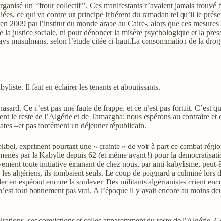
t organisé un ‘’ftour collectif’’. Ces manifestants n’avaient jamais trouvé
iées, ce qui va contre un principe inhérent du ramadan tel qu’il le présen
 2009 par l’institut du monde arabe au Caire-, alors que des mesures ét
e la justice sociale, ni pour dénoncer la misère psychologique et la pres
s pays musulmans, selon l’étude citée ci-haut.La consommation de la dro
kabyliste. Il faut en éclairer les tenants et aboutissants.
sard. Ce n’est pas une faute de frappe, et ce n’est pas fortuit. C’est qu
nt le reste de l’Algérie et de Tamazgha: nous espérons au contraire et de
ates –et pas forcément un déjeuner républicain.
l, expriment pourtant une « crainte » de voir à part ce combat régional
enés par la Kabylie depuis 62 (et même avant !) pour la démocratisatio
ement toute initiative émanant de chez nous, par anti-kabylisme, peut-êt
 les algériens, ils tombaient seuls. Le coup de poignard a culminé lors
ler en espérant encore la soulever. Des militants algérianistes crient enc
: ce n’est tout bonnement pas vrai. A l’époque il y avait encore au moi
irations, ses convictions et celles apparemment du reste de l’Algérie. Ce