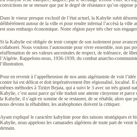
convictions ne se mesure que par le degré de résistance qu’on oppose po
Dans le viseur presque exclusif de l’état actuel, la Kabylie subit déso
délibérément autour de la ville et pour rendre infernal l’accèsà la vill
est sous embargo économique. Notre région paye très cher son engagem
Si la Kabylie est obligée de tenir compte de son isolement pour avancer 
collaborer. Nous voulons l’autonomie pour vivre ensemble, non pas pour
réaffirmation de ses valeurs ancestrales de respect, de tolérance, de libe
l’Algérie. Rappelons-nous, 1936-1939, du combat anarcho-communiste de
l’illustration.
Pour en revenir à l’appréhension de nos amis algérianiste de voir l’idée
contre lui est délicat et doit impérativement être régionalisé, localisé. Il 
mêmes méthodes à Tizi(et Bejaia, qui a suivi le 3 avec un très grand nat
Kabylie, c’est aussi parce qu’elle traduit une attente citoyenne et par
la Kabylie, il s’agit en somme de se restaurer, de se rétablir, alors que 
nous devons la réhabiliter, les arabophones doivent la critiquer.
Ayant expliqué le caractère kabyliste pour des raisons stratégiques et h
Kabylie, nous appelons les camarades algériens de toute part de venir le
demain.