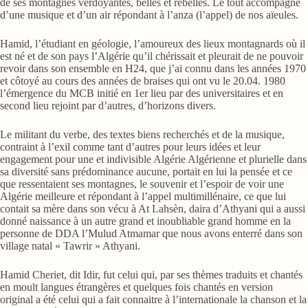
de ses montagnes verdoyantes, belles et rebelles. Le tout accompagné
d’une musique et d’un air répondant à l’anza (l’appel) de nos aïeules.
Hamid, l’étudiant en géologie, l’amoureux des lieux montagnards où il
est né et de son pays l’Algérie qu’il chérissait et pleurait de ne pouvoir
revoir dans son ensemble en H24, que j’ai connu dans les années 1970
et côtoyé au cours des années de braises qui ont vu le 20.04. 1980
l’émergence du MCB initié en 1er lieu par des universitaires et en
second lieu rejoint par d’autres, d’horizons divers.
Le militant du verbe, des textes biens recherchés et de la musique,
contraint à l’exil comme tant d’autres pour leurs idées et leur
engagement pour une et indivisible Algérie Algérienne et plurielle dans
sa diversité sans prédominance aucune, portait en lui la pensée et ce
que ressentaient ses montagnes, le souvenir et l’espoir de voir une
Algérie meilleure et répondant à l’appel multimillénaire, ce que lui
contait sa mère dans son vécu à At Lahsèn, daira d’Athyani qui a aussi
donné naissance à un autre grand et inoubliable grand homme en la
personne de DDA l’Mulud Atmamar que nous avons enterré dans son
village natal « Tawrir » Athyani.
Hamid Cheriet, dit Idir, fut celui qui, par ses thèmes traduits et chantés
en moult langues étrangères et quelques fois chantés en version
original a été celui qui a fait connaitre à l’internationale la chanson et la