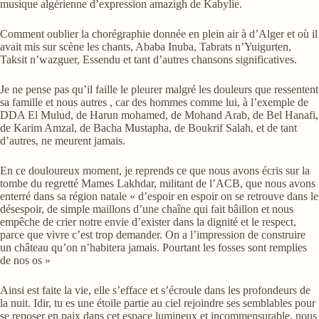
musique algérienne d’expression amazigh de Kabylie.
Comment oublier la chorégraphie donnée en plein air à d’Alger et où il
avait mis sur scène les chants, Ababa Inuba, Tabrats n’Yuigurten,
Taksit n’wazguer, Essendu et tant d’autres chansons significatives.
Je ne pense pas qu’il faille le pleurer malgré les douleurs que ressentent
sa famille et nous autres , car des hommes comme lui, à l’exemple de
DDA El Mulud, de Harun mohamed, de Mohand Arab, de Bel Hanafi,
de Karim Amzal, de Bacha Mustapha, de Boukrif Salah, et de tant
d’autres, ne meurent jamais.
En ce douloureux moment, je reprends ce que nous avons écris sur la
tombe du regretté Mames Lakhdar, militant de l’ACB, que nous avons
enterré dans sa région natale « d’espoir en espoir on se retrouve dans le
désespoir, de simple maillons d’une chaîne qui fait bâillon et nous
empêche de crier notre envie d’exister dans la dignité et le respect,
parce que vivre c’est trop demander. On a l’impression de construire
un château qu’on n’habitera jamais. Pourtant les fosses sont remplies
de nos os »
Ainsi est faite la vie, elle s’efface et s’écroule dans les profondeurs de
la nuit. Idir, tu es une étoile partie au ciel rejoindre ses semblables pour
se reposer en paix dans cet espace lumineux et incommensurable, nous