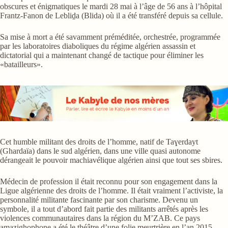
obscures et énigmatiques le mardi 28 mai à l’âge de 56 ans à l’hôpital
Frantz-Fanon de Lebliḏa (Blida) où il a été transféré depuis sa cellule.
Sa mise à mort a été savamment préméditée, orchestrée, programmée
par les laboratoires diaboliques du régime algérien assassin et
dictatorial qui a maintenant changé de tactique pour éliminer les
«batailleurs».
Cet humble militant des droits de l’homme, natif de Taɣerdayt
(Ghardaïa) dans le sud algérien, dans une ville quasi autonome
dérangeait le pouvoir machiavélique algérien ainsi que tout ses sbires.
Médecin de profession il était reconnu pour son engagement dans la
Ligue algérienne des droits de l’homme. Il était vraiment l’activiste, la
personnalité militante fascinante par son charisme. Devenu un
symbole, il a tout d’abord fait partie des militants arrêtés après les
violences communautaires dans la région du M’ZAB. Ce pays
amazighophone a été le théâtre d’une folie meurtrière en l’an 2015