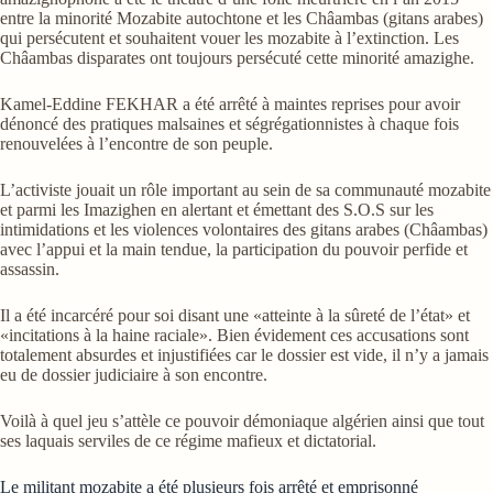
entre la minorité Mozabite autochtone et les Châambas (gitans arabes)
qui persécutent et souhaitent vouer les mozabite à l’extinction. Les
Châambas disparates ont toujours persécuté cette minorité amazighe.
Kamel-Eddine FEKHAR a été arrêté à maintes reprises pour avoir
dénoncé des pratiques malsaines et ségrégationnistes à chaque fois
renouvelées à l’encontre de son peuple.
L’activiste jouait un rôle important au sein de sa communauté mozabite
et parmi les Imazighen en alertant et émettant des S.O.S sur les
intimidations et les violences volontaires des gitans arabes (Châambas)
avec l’appui et la main tendue, la participation du pouvoir perfide et
assassin.
Il a été incarcéré pour soi disant une «atteinte à la sûreté de l’état» et
«incitations à la haine raciale». Bien évidement ces accusations sont
totalement absurdes et injustifiées car le dossier est vide, il n’y a jamais
eu de dossier judiciaire à son encontre.
Voilà à quel jeu s’attèle ce pouvoir démoniaque algérien ainsi que tout
ses laquais serviles de ce régime mafieux et dictatorial.
Le militant mozabite a été plusieurs fois arrêté et emprisonné